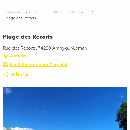
Aller
au
Startseite
Erfoschen
Aktivitäten & Freizeit
contenu
Plage des Recorts
principal
Plage des Recorts
Rue des Recorts, 74200 Anthy-sur-Léman
Anfahrt
Ich fahre mit dem Zug hin!
Ajouter aux favoris
Teilen