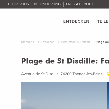
Aller
TOURISMUS
BEHINDERUNG
PRESSEBEREICH
au
contenu
principal
ENTDECKEN
TEIL
Startseite
Erfoschen
Aktivitäten & Freizeit
Plage de 
Plage de St Disdille: F
Avenue de St Disdille, 74200 Thonon-les-Bains