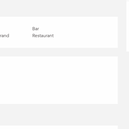
Bar
trand
Restaurant
chkeiten