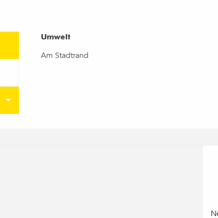
Umwelt
Umwelt
Am Stadtrand
N