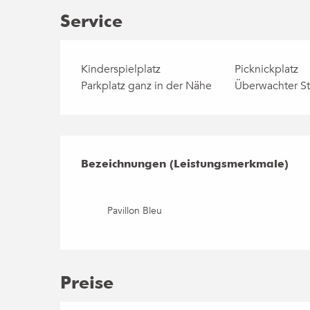
Service
Kinderspielplatz
Picknickplatz
Parkplatz ganz in der Nähe
Überwachter S
Leistungensmögli
Bezeichnungen (Leistungsmerkmale)
Bezeichnungen (Leistungsmerkmale)
Pavillon Bleu
Preise