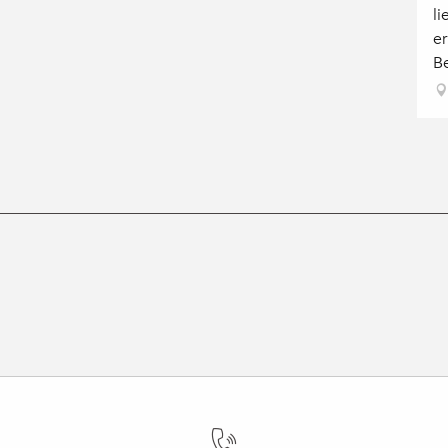
li
er
Be