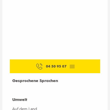
04 50 95 07
▒▒
Gesprochene Sprachen
Gesprochene Sprachen
Umwelt
Umwelt
Auf dem Land