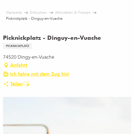
Aller
au
Startseite
Erfoschen
Aktivitäten & Freizeit
contenu
Picknickplatz - Dinguy-en-Vuache
principal
Picknickplatz - Dinguy-en-Vuache
PICKNICKPLATZ
74520 Dingy-en-Vuache
Anfahrt
Ich fahre mit dem Zug hin!
Ajouter aux favoris
Teilen