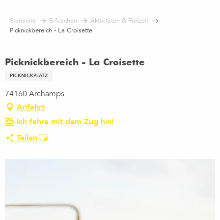
Aller
au
Startseite
Erfoschen
Aktivitäten & Freizeit
contenu
Picknickbereich - La Croisette
principal
Picknickbereich - La Croisette
PICKNICKPLATZ
74160 Archamps
Anfahrt
Ich fahre mit dem Zug hin!
Ajouter aux favoris
Teilen