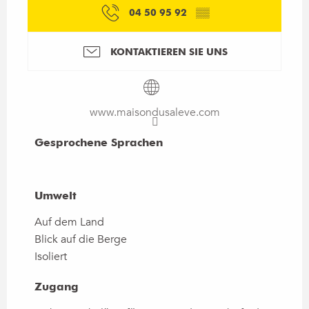
04 50 95 92
▒▒
KONTAKTIEREN SIE UNS
www.maisondusaleve.com
Gesprochene Sprachen
Gesprochene Sprachen
Umwelt
Umwelt
Auf dem Land
Blick auf die Berge
Isoliert
Zugang
Zugang