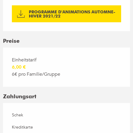
PROGRAMME D'ANIMATIONS AUTOMNE-
HIVER 2021/22
Preise
Preise 2026
Einheitstarif
6,00 €
6€ pro Familie/Gruppe
Zahlungsart
Schek
Kreditkarte