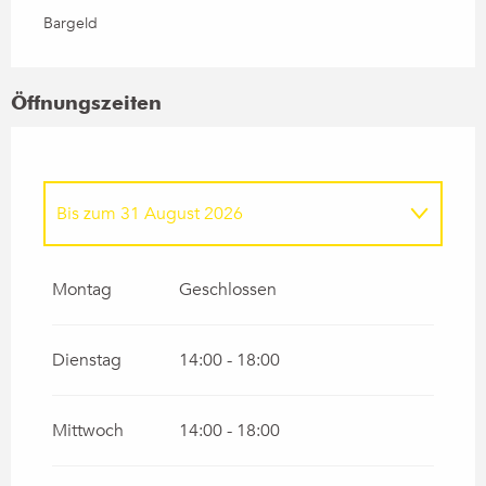
Bargeld
Öffnungszeiten
Bis zum
31 August 2026
vom
1 Januar 2026
bis zum
7 Februar
2026
Montag
Geschlossen
vom
8 Februar 2026
bis zum
22 Februar
2026
Dienstag
14:00 - 18:00
vom
23 Februar 2026
bis zum
4 April 2026
Mittwoch
14:00 - 18:00
vom
5 April 2026
bis zum
19 April 2026