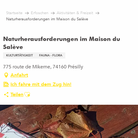
Aller
au
Startseite
Erfoschen
Aktivitäten & Freizeit
contenu
Naturherausforderungen im Maison du Salève
principal
Naturherausforderungen im Maison du
Salève
KULTURTÄTIGKEIT
FAUNA - FLORA
775 route de Mikerne, 74160 Présilly
Anfahrt
Ich fahre mit dem Zug hin!
Ajouter aux favoris
Teilen