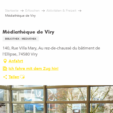
Aller
au
Startseite
Erfoschen
Aktivitäten & Freizeit
contenu
Médiathèque de Viry
principal
Médiathèque de Viry
BIBLIOTHEK - MEDIATHEK
140, Rue Villa Mary, Au rez-de-chaussé du bâtiment de
l'Ellipse, 74580 Viry
Anfahrt
Ich fahre mit dem Zug hin!
Ajouter aux favoris
Teilen