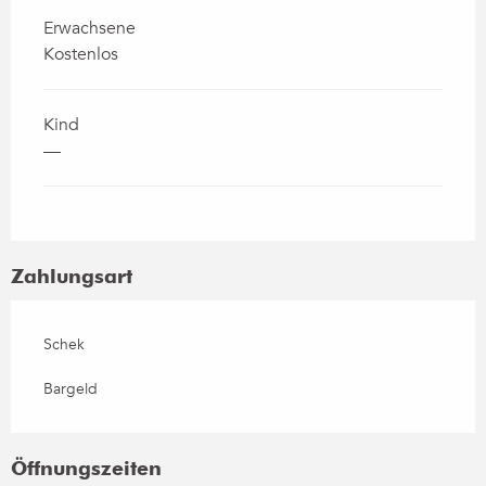
Preise 2026
Erwachsene
Kostenlos
Kind
—
Zahlungsart
Schek
Bargeld
Öffnungszeiten