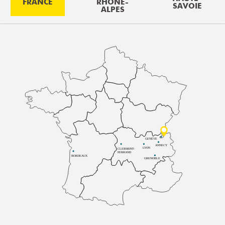
FRANCE
RHÔNE-
SAVOIE
ALPES
GENÈVE
ANNECY
LYON
CLERMONT-
FERRAND
BORDEAUX
GRENOBLE