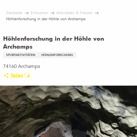
Aller
au
Startseite
Erfoschen
Aktivitäten & Freizeit
contenu
Höhlenforschung in der Höhle von Archamps
principal
Höhlenforschung in der Höhle von
Archamps
SPORTAKTIVITÄTEN
HÖHLENFORSCHUNG
74160 Archamps
Ajouter aux favoris
Teilen