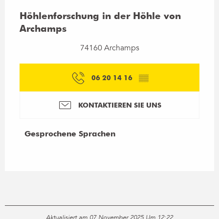
Höhlenforschung in der Höhle von
Archamps
74160 Archamps
06 20 14 16
▒▒
KONTAKTIEREN SIE UNS
Gesprochene Sprachen
Gesprochene Sprachen
Aktualisiert am 07 November 2025 Um 12:22