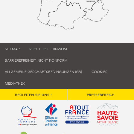
GRENOBLE
SITEMAP
RECHTLICHE HINWEISE
BARRIEREFREIHEIT: NICHT KONFORM
ALLGEMEINE GESCHÄFTSBEDINGUNGEN (GB)
COOKIES
MEDIATHEK
BEGLEITEN SIE UNS !
PRESSEBEREICH
Qualité tourisme (s'ouvre dans une nouvelle fenêtre)
Office de tourisme de France (s'ouvre d
Atout France (s'ouvre dans une