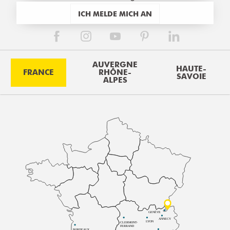
ICH MELDE MICH AN
AUVERGNE
HAUTE-
FRANCE
RHÔNE-
SAVOIE
ALPES
GENÈVE
ANNECY
LYON
CLERMONT-
FERRAND
BORDEAUX