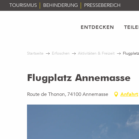
Aller
TOURISMUS
BEHINDERUNG
PRESSEBEREICH
au
contenu
principal
ENTDECKEN
TEIL
Startseite
Erfoschen
Aktivitäten & Freizeit
Flugpla
Flugplatz Annemasse
Route de Thonon, 74100 Annemasse
Anfahrt