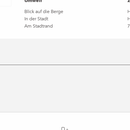
Umwelt
Umwelt
Blick auf die Berge
H
In der Stadt
H
Am Stadtrand
7