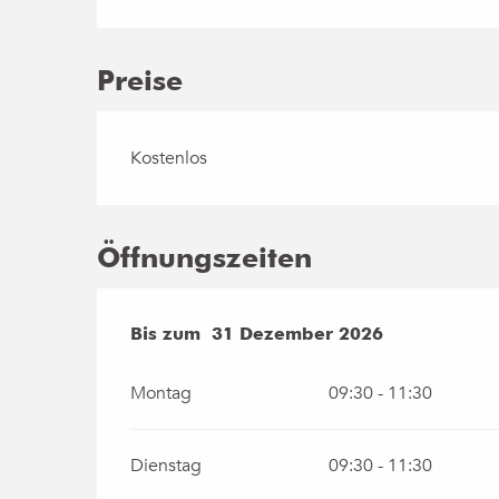
Preise
Kostenlos
Öffnungszeiten
vom
Bis zum
5 Januar 2026
31 Dezember 2026
bis zum
31 Dezemb
Montag
09:30 - 11:30
Dienstag
09:30 - 11:30