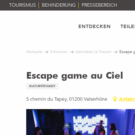
Aller
TOURISMUS
BEHINDERUNG
PRESSEBEREICH
au
contenu
principal
ENTDECKEN
TEIL
Startseite
Erfoschen
Aktivitäten & Freizeit
Escape g
Escape game au Ciel
KULTURTÄTIGKEIT
5 chemin du Tapey, 01200 Valserhône
Anfahr