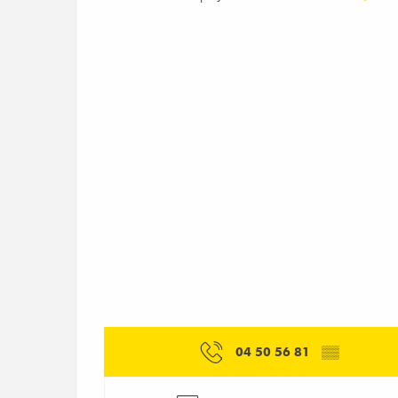
04 50 56 81
▒▒