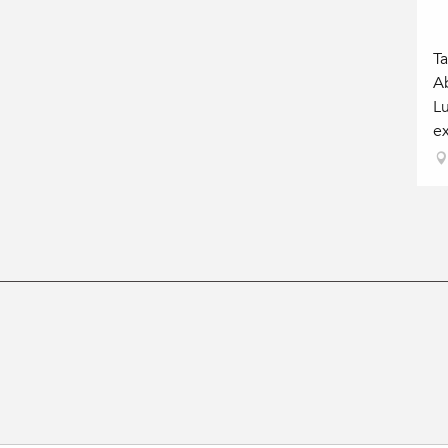
Ta
Ab
L
ex