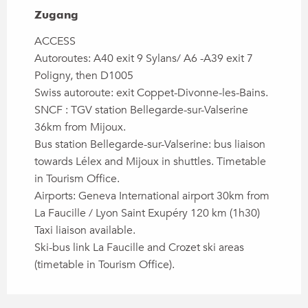
Zugang
Zugang
ACCESS
Autoroutes: A40 exit 9 Sylans/ A6 -A39 exit 7
Poligny, then D1005
Swiss autoroute: exit Coppet-Divonne-les-Bains.
SNCF : TGV station Bellegarde-sur-Valserine
36km from Mijoux.
Bus station Bellegarde-sur-Valserine: bus liaison
towards Lélex and Mijoux in shuttles. Timetable
in Tourism Office.
Airports: Geneva International airport 30km from
La Faucille / Lyon Saint Exupéry 120 km (1h30)
Taxi liaison available.
Ski-bus link La Faucille and Crozet ski areas
(timetable in Tourism Office).