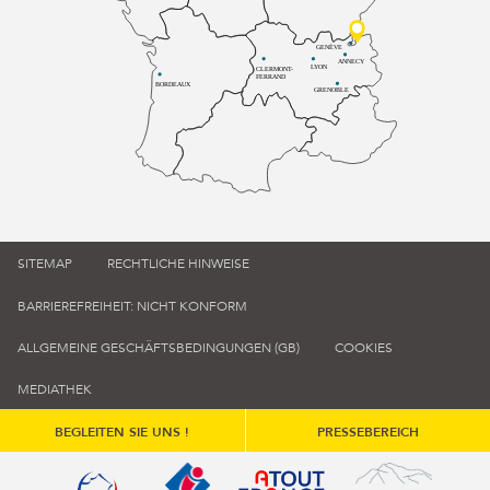
GENÈVE
ANNECY
LYON
CLERMONT-
FERRAND
BORDEAUX
GRENOBLE
SITEMAP
RECHTLICHE HINWEISE
BARRIEREFREIHEIT: NICHT KONFORM
ALLGEMEINE GESCHÄFTSBEDINGUNGEN (GB)
COOKIES
MEDIATHEK
BEGLEITEN SIE UNS !
PRESSEBEREICH
Qualité tourisme (s'ouvre dans une nouvelle fenêtre)
Office de tourisme de France (s'ouvre d
Atout France (s'ouvre dans une