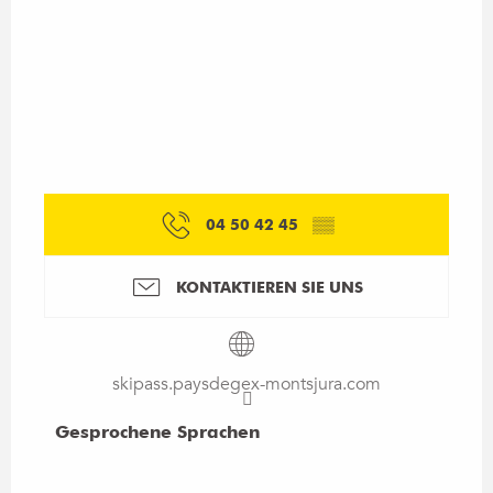
04 50 42 45
▒▒
KONTAKTIEREN SIE UNS
skipass.paysdegex-montsjura.com
Gesprochene Sprachen
Gesprochene Sprachen