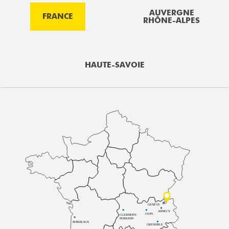
AUVERGNE
FRANCE
RHÔNE-ALPES
HAUTE-SAVOIE
GENÈVE
ANNECY
LYON
CLERMONT-
FERRAND
BORDEAUX
GRENOBLE