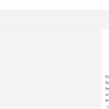
F
S
h
u
an