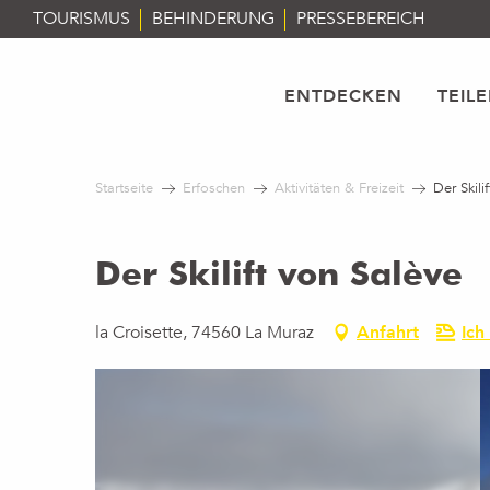
Aller
TOURISMUS
BEHINDERUNG
PRESSEBEREICH
au
contenu
principal
ENTDECKEN
TEIL
Startseite
Erfoschen
Aktivitäten & Freizeit
Der Skili
Der Skilift von Salève
la Croisette, 74560 La Muraz
Anfahrt
Ich