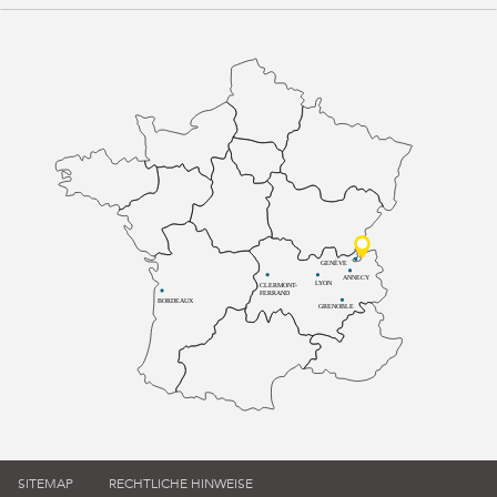
GENÈVE
ANNECY
LYON
CLERMONT-
FERRAND
BORDEAUX
GRENOBLE
SITEMAP
RECHTLICHE HINWEISE