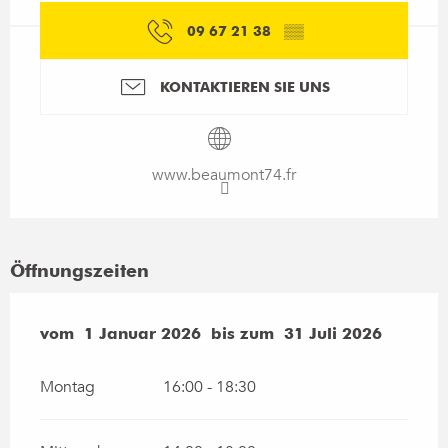
09 67 21 38
▒▒
KONTAKTIEREN SIE UNS
www.beaumont74.fr
Öffnungszeiten
vom
vom
1 Januar 2026
1 Januar 2026
bis zum
bis zum
31 Juli 2026
31 Juli 2026
Montag
16:00 - 18:30