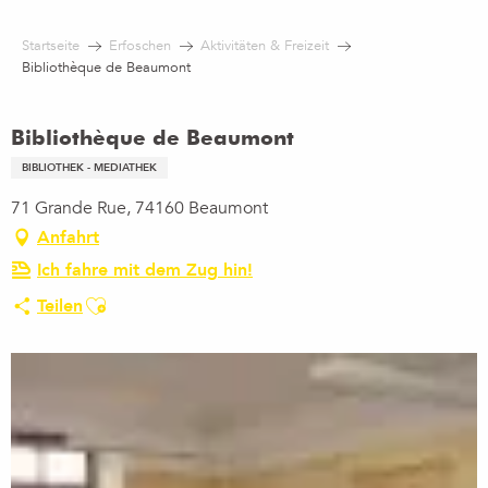
Aller
au
Startseite
Erfoschen
Aktivitäten & Freizeit
contenu
Bibliothèque de Beaumont
principal
Bibliothèque de Beaumont
BIBLIOTHEK - MEDIATHEK
71 Grande Rue, 74160 Beaumont
Anfahrt
Ich fahre mit dem Zug hin!
Ajouter aux favoris
Teilen