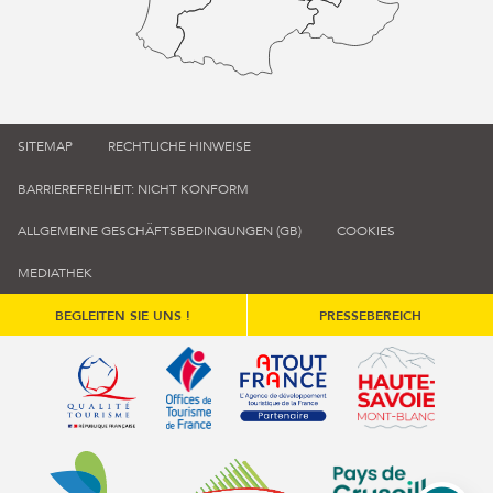
SITEMAP
RECHTLICHE HINWEISE
BARRIEREFREIHEIT: NICHT KONFORM
ALLGEMEINE GESCHÄFTSBEDINGUNGEN (GB)
COOKIES
MEDIATHEK
BEGLEITEN SIE UNS !
PRESSEBEREICH
Qualité tourisme (s'ouvre dans une nouvelle fenêtre)
Office de tourisme de France (s'ouvre d
Atout France (s'ouvre dans une
Annemasse Agglo (s'ouvre dans une nouvelle fenêtre)
Communauté de communes du Genévois 
Communauté de commu