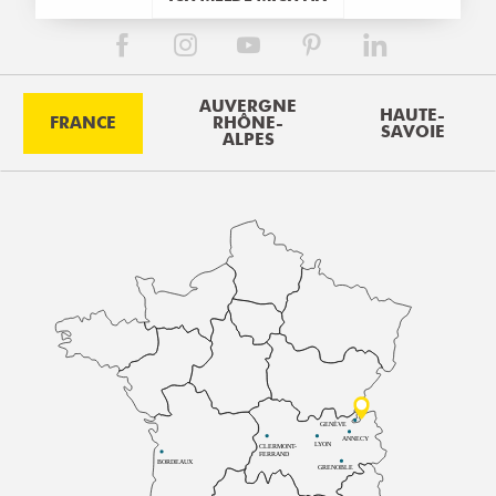
AUVERGNE
HAUTE-
FRANCE
RHÔNE-
SAVOIE
ALPES
GENÈVE
ANNECY
LYON
CLERMONT-
FERRAND
BORDEAUX
GRENOBLE