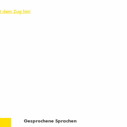
it dem Zug hin!
Gesprochene Sprachen
Gesprochene Sprachen