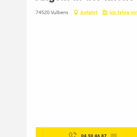
74520 Vulbens
Anfahrt
Ich fahre m
04 50 46 87
▒▒