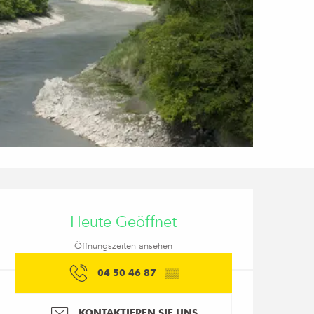
Öffnungszeiten & Kon
Heute Geöffnet
Öffnungszeiten ansehen
04 50 46 87
▒▒
KONTAKTIEREN SIE UNS