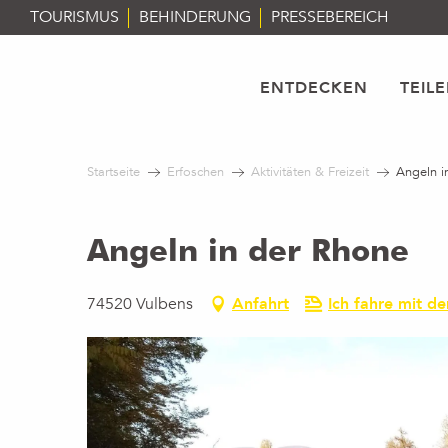
Aller
TOURISMUS
BEHINDERUNG
PRESSEBEREICH
au
contenu
principal
ENTDECKEN
TEIL
Startseite
Erfoschen
Aktivitäten & Freizeit
Angeln i
Angeln in der Rhone
74520 Vulbens
Anfahrt
Ich fahre mit d