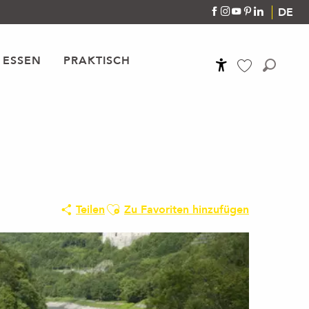
DE
 ESSEN
PRAKTISCH
Accessibilité
Suche
Voir les favoris
Ajouter aux favoris
Teilen
Zu Favoriten hinzufügen