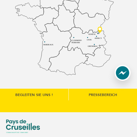
GENÈVE
ANNECY
LYON
CLERMONT-
FERRAND
BORDEAUX
GRENOBLE
BEGLEITEN SIE UNS !
PRESSEBEREICH
une nouvelle fenêtre)
e communes du Genévois (s'ouvre dans une nouvelle fenêtre
Communauté de communes du Pays de Cruseilles (s'ouvre 