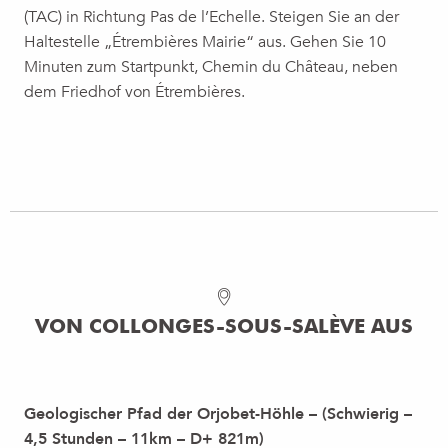
(TAC) in Richtung Pas de l’Echelle. Steigen Sie an der
Haltestelle „Étrembières Mairie“ aus. Gehen Sie 10
BOUCLE PÉDESTRE : CHEMIN DU
Minuten zum Startpunkt, Chemin du Château, neben
FUNICULAIRE
dem Friedhof von Étrembières.
Vom Dorf Monnetier-Mornex mit seinem von
der Belle Epoque geerbten Charme aus
erreichen Sie die Bergstation der Seilbahn,
indem Sie der alten Trasse der kleinen
Zahnradbahn...
MEHR ERFAHREN
VON COLLONGES-SOUS-SALÈVE AUS
Geologischer Pfad der Orjobet-Höhle – (Schwierig –
4,5 Stunden – 11km – D+ 821m)