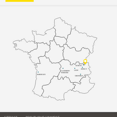
GENÈVE
ANNECY
LYON
CLERMONT-
FERRAND
BORDEAUX
GRENOBLE