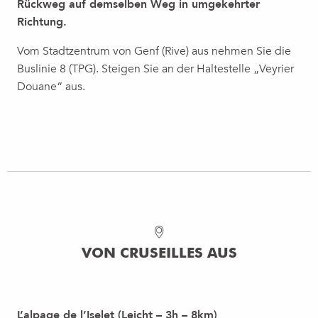
Rückweg auf demselben Weg in umgekehrter
Richtung.
Vom Stadtzentrum von Genf (Rive) aus nehmen Sie die
Buslinie 8 (TPG). Steigen Sie an der Haltestelle „Veyrier
ITINÉRAIRE PÉDESTRE : LE PAS DE
Douane“ aus.
L'ÉCHELLE
Klassische Wanderung von Salève, hin und
zurück zum Seilbahnbahnhof vom Quartier Pas
de l'Échelle in Etrembières. Entdecken Sie die
Geschichte des ältesten Salève-Wanderwegs...
MEHR ERFAHREN
VON CRUSEILLES AUS
L’alpage de l’Iselet (Leicht – 3h – 8km)