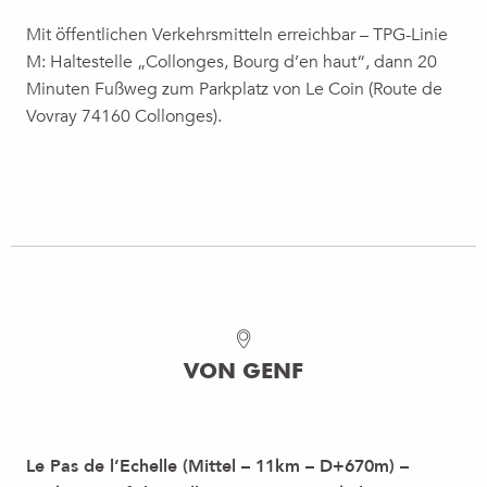
Mit öffentlichen Verkehrsmitteln erreichbar – TPG-Linie
M: Haltestelle „Collonges, Bourg d’en haut“, dann 20
Minuten Fußweg zum Parkplatz von Le Coin (Route de
SENTIER PÉDESTRE GÉOLOGIQUE DE
Vovray 74160 Collonges).
LA GROTTE D'ORJOBET
Mit Hilfe von Schilder ermöglicht dieser Weg
die Entdeckung der Geologie des Salève,
seine Rarität: Die Höhle von Orjobet, das Loch
von Tine, das Gewölbe von Corraterie, die...
MEHR ERFAHREN
VON GENF
Le Pas de l’Echelle (Mittel – 11km – D+670m) –