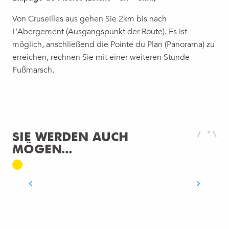
Von Cruseilles aus gehen Sie 2km bis nach
L’Abergement (Ausgangspunkt der Route). Es ist
möglich, anschließend die Pointe du Plan (Panorama) zu
BOUCLE PÉDESTRE : L'ALPAGE DE
erreichen, rechnen Sie mit einer weiteren Stunde
L'ISELET
Fußmarsch.
Ein kleiner, ruhiger Familienspaziergang mit
DIE 3 BERGE
sanftem Relief durch den Wald, bei dem man
eine wunderschöne, abgelegene Alm, die
Die Monts du Genevois sind das Natur-
Alpage de l'Iselet, und ein Panorama auf
Reiseziel par excellence! Nur wenige Minuten
SIE WERDEN AUCH
Annecy...
vom Stadtzentrum von Genf im Departement
MÖGEN...
Haute-Savoie entfernt, erwartet Sie eine Reise
bis...
MEHR ERFAHREN
MEHR ERFAHREN