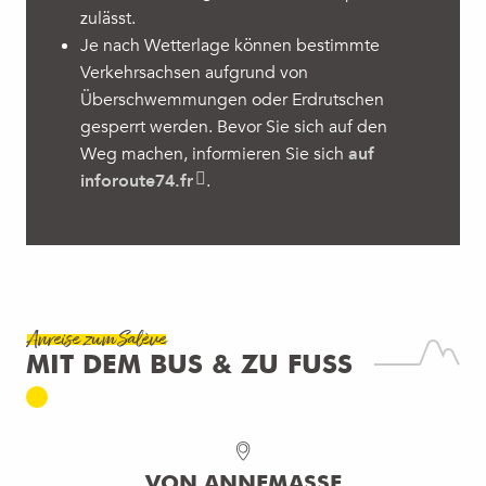
zulässt.
Je nach Wetterlage können bestimmte
Verkehrsachsen aufgrund von
Überschwemmungen oder Erdrutschen
gesperrt werden. Bevor Sie sich auf den
Weg machen, informieren Sie sich
auf
inforoute74.fr
.
Anreise zum Salève
MIT DEM BUS & ZU FUSS
VON ANNEMASSE