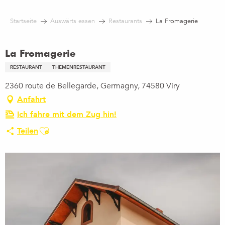
Aller
au
Startseite
Auswärts essen
Restaurants
La Fromagerie
contenu
principal
La Fromagerie
RESTAURANT
THEMENRESTAURANT
2360 route de Bellegarde, Germagny, 74580 Viry
Anfahrt
Ich fahre mit dem Zug hin!
Ajouter aux favoris
Teilen