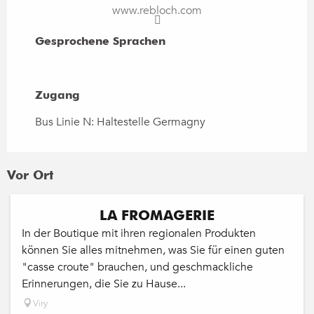
www.rebloch.com
Gesprochene Sprachen
Gesprochene Sprachen
Zugang
Zugang
Bus Linie N: Haltestelle Germagny
Vor Ort
LA FROMAGERIE
In der Boutique mit ihren regionalen Produkten
können Sie alles mitnehmen, was Sie für einen guten
"casse croute" brauchen, und geschmackliche
Erinnerungen, die Sie zu Hause...
Viry