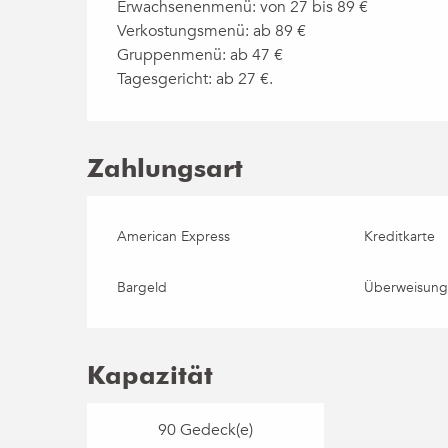
Erwachsenenmenü: von 27 bis 89 €
Verkostungsmenü: ab 89 €
Gruppenmenü: ab 47 €
Tagesgericht: ab 27 €.
Zahlungsart
American Express
Kreditkarte
Bargeld
Überweisun
Kapazität
90 Gedeck(e)