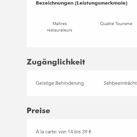
Bezeichnungen (Leistungsmerkmale)
Bezeichnungen (Leistungsmerkmale)
Maîtres
Qualité Tourisme
restaurateurs
Zugänglichkeit
Geistige Behinderung
Sehbeeinträch
Preise
A la carte: von 14 bis 39 €