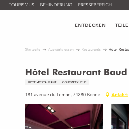
Aller
TOURISMUS
BEHINDERUNG
PRESSEBEREICH
au
contenu
principal
ENTDECKEN
TEIL
Startseite
Auswärts essen
Restaurants
Hôtel Resta
Hôtel Restaurant Baud
HOTEL-RESTAURANT
GOURMETKÜCHE
181 avenue du Léman, 74380 Bonne
Anfahrt