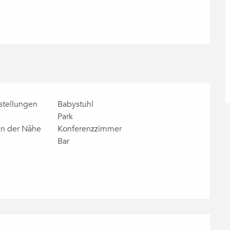
stellungen
Babystuhl
Park
in der Nähe
Konferenzzimmer
Bar
chkeiten