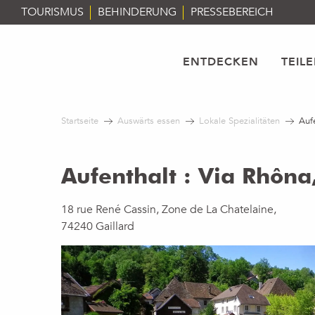
Aller
TOURISMUS
BEHINDERUNG
PRESSEBEREICH
au
contenu
principal
ENTDECKEN
TEIL
Startseite
Auswärts essen
Lokale Spezialitäten
Auf
Aufenthalt : Via Rhôna
18 rue René Cassin, Zone de La Chatelaine,
74240 Gaillard