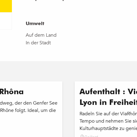
Umwelt
Umwelt
Auf dem Land
In der Stadt
aRhôna
Aufenthalt : V
Lyon in Freihe
adweg, der den Genfer See
hône folgt. Ideal, um die
Radeln Sie auf der ViaRhô
Tempo und nehmen Sie sic
Kulturhauptstädte zu genie
Gaillard