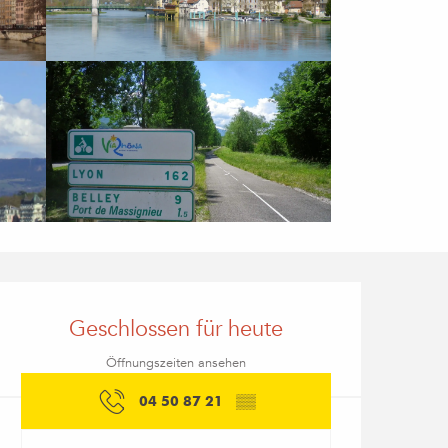
Öffnungszeiten & Kon
Geschlossen für heute
Öffnungszeiten ansehen
04 50 87 21
▒▒