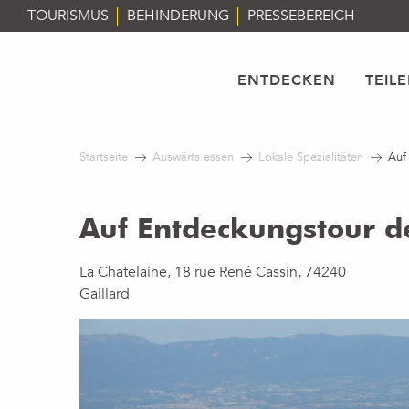
Aller
TOURISMUS
BEHINDERUNG
PRESSEBEREICH
au
contenu
principal
ENTDECKEN
TEIL
Startseite
Auswärts essen
Lokale Spezialitäten
Auf
Auf Entdeckungstour d
La Chatelaine, 18 rue René Cassin, 74240
Gaillard