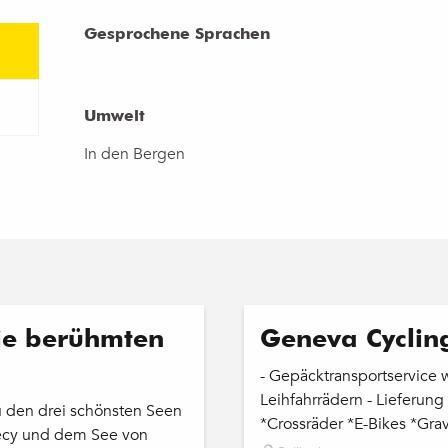
Gesprochene Sprachen
Gesprochene Sprachen
Umwelt
Umwelt
In den Bergen
Buchbar
ie berühmten
Geneva Cyclin
- Gepäcktransportservice 
Leihfahrrädern - Lieferun
zu den drei schönsten Seen
*Crossräder *E-Bikes *Grave
ecy und dem See von