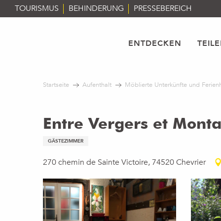
Aller
TOURISMUS
BEHINDERUNG
PRESSEBEREICH
au
contenu
principal
ENTDECKEN
TEIL
Startseite
Aufenthalt
Möblierte Unterkünfte und Ferien
Entre Vergers et Mont
GÄSTEZIMMER
270 chemin de Sainte Victoire, 74520 Chevrier