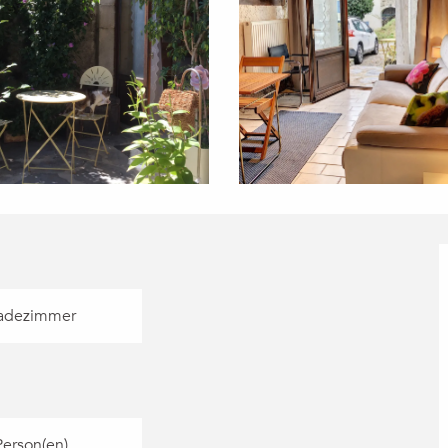
adezimmer
Person(en)