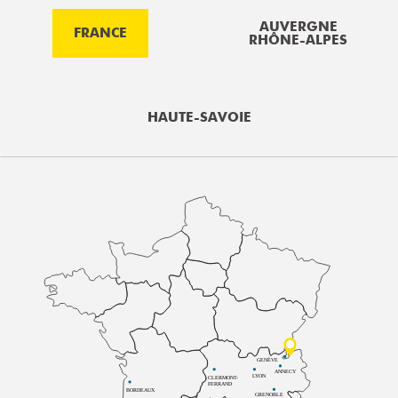
AUVERGNE
FRANCE
RHÔNE-ALPES
HAUTE-SAVOIE
GENÈVE
ANNECY
LYON
CLERMONT-
FERRAND
BORDEAUX
GRENOBLE