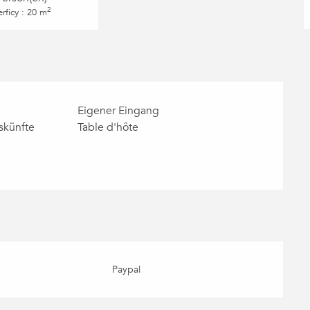
2
rficy : 20 m
Eigener Eingang
skünfte
Table d'hôte
Paypal