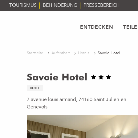
Aller
TOURISMUS
BEHINDERUNG
PRESSEBEREICH
au
contenu
principal
ENTDECKEN
TEIL
Startseite
Aufenthalt
Hotels
Savoie Hotel
Savoie Hotel
HOTEL
7 avenue louis armand, 74160 Saint-Julien-en-
Genevois