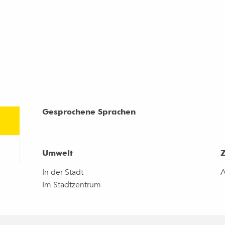
Gesprochene Sprachen
Gesprochene Sprachen
Umwelt
Umwelt
In der Stadt
A
Im Stadtzentrum