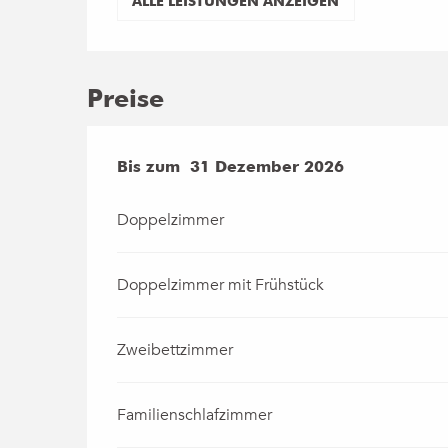
ALLE LEISTUNGEN ANZEIGEN
Preise
ab
Bis zum
1 Juli 2025
31 Dezember 2026
bis zum
31 Dezember 2
Doppelzimmer
Doppelzimmer mit Frühstück
Zweibettzimmer
Familienschlafzimmer