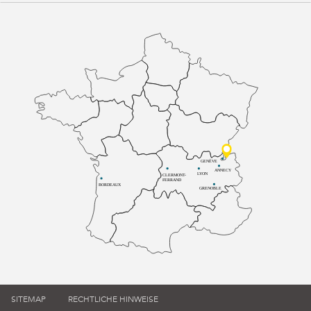
GENÈVE
ANNECY
LYON
CLERMONT-
FERRAND
BORDEAUX
GRENOBLE
SITEMAP
RECHTLICHE HINWEISE