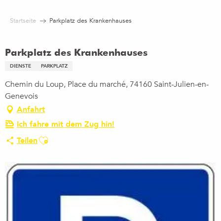
Aller
au
Startseite
Parkplatz des Krankenhauses
contenu
principal
Parkplatz des Krankenhauses
DIENSTE
PARKPLATZ
Chemin du Loup, Place du marché, 74160 Saint-Julien-en-
Genevois
Anfahrt
Ich fahre mit dem Zug hin!
Ajouter aux favoris
Teilen