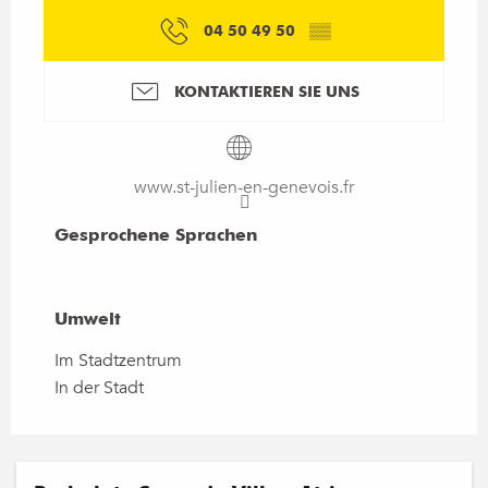
04 50 49 50
▒▒
KONTAKTIEREN SIE UNS
www.st-julien-en-genevois.fr
Gesprochene Sprachen
Gesprochene Sprachen
Umwelt
Umwelt
Im Stadtzentrum
In der Stadt