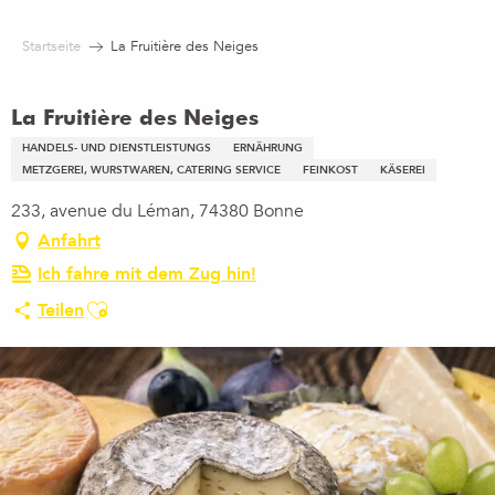
Aller
au
Startseite
La Fruitière des Neiges
contenu
principal
La Fruitière des Neiges
HANDELS- UND DIENSTLEISTUNGS
ERNÄHRUNG
METZGEREI, WURSTWAREN, CATERING SERVICE
FEINKOST
KÄSEREI
233, avenue du Léman, 74380 Bonne
Anfahrt
Ich fahre mit dem Zug hin!
Ajouter aux favoris
Teilen