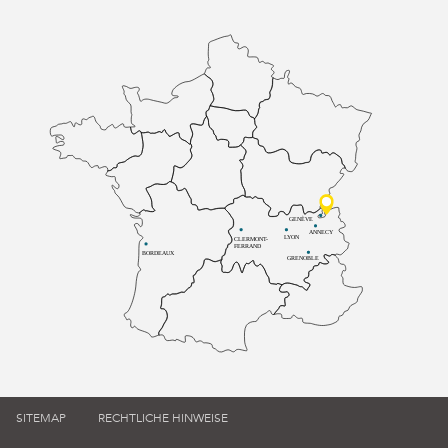
GENÈVE
ANNECY
LYON
CLERMONT-
FERRAND
BORDEAUX
GRENOBLE
SITEMAP
RECHTLICHE HINWEISE