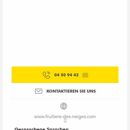
04 50 94 42
▒▒
KONTAKTIEREN SIE UNS
www.fruitiere-des-neiges.com
Gesprochene Sprachen
Gesprochene Sprachen