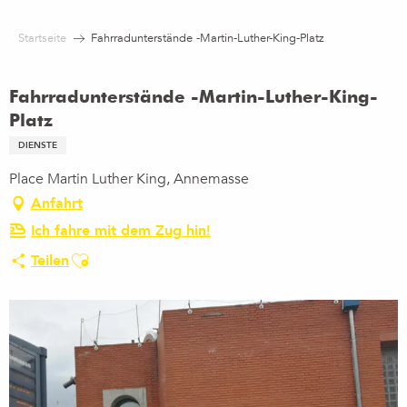
Aller
au
Startseite
Fahrradunterstände -Martin-Luther-King-Platz
contenu
principal
Fahrradunterstände -Martin-Luther-King-
Platz
DIENSTE
Place Martin Luther King, Annemasse
Anfahrt
Ich fahre mit dem Zug hin!
Ajouter aux favoris
Teilen