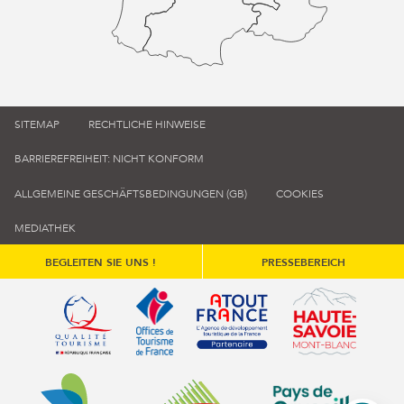
SITEMAP
RECHTLICHE HINWEISE
BARRIEREFREIHEIT: NICHT KONFORM
ALLGEMEINE GESCHÄFTSBEDINGUNGEN (GB)
COOKIES
MEDIATHEK
BEGLEITEN SIE UNS !
PRESSEBEREICH
Qualité tourisme (s'ouvre dans une nouvelle fenêtre)
Office de tourisme de France (s'ouvre d
Atout France (s'ouvre dans une
Annemasse Agglo (s'ouvre dans une nouvelle fenêtre)
Communauté de communes du Genévois 
Communauté de commu