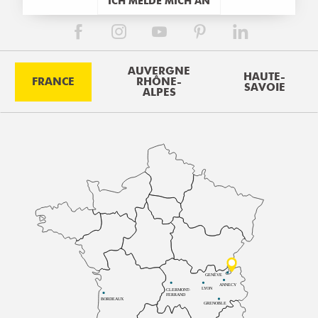
ICH MELDE MICH AN
AUVERGNE
HAUTE-
FRANCE
RHÔNE-
SAVOIE
ALPES
GENÈVE
ANNECY
LYON
CLERMONT-
FERRAND
BORDEAUX
GRENOBLE