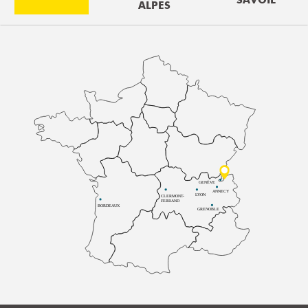
SAVOIE
ALPES
GENÈVE
ANNECY
LYON
CLERMONT-
FERRAND
BORDEAUX
GRENOBLE