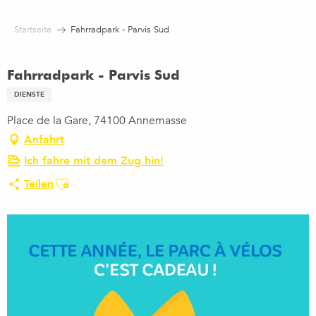
Aller
au
Startseite
Fahrradpark - Parvis Sud
contenu
principal
Fahrradpark - Parvis Sud
DIENSTE
Place de la Gare, 74100 Annemasse
Anfahrt
Ich fahre mit dem Zug hin!
Ajouter aux favoris
Teilen