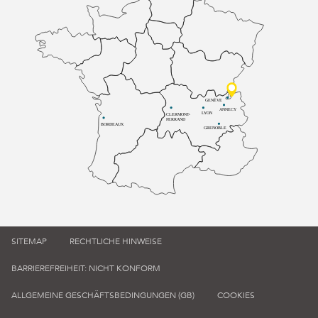
GENÈVE
ANNECY
LYON
CLERMONT-
FERRAND
BORDEAUX
GRENOBLE
SITEMAP
RECHTLICHE HINWEISE
BARRIEREFREIHEIT: NICHT KONFORM
ALLGEMEINE GESCHÄFTSBEDINGUNGEN (GB)
COOKIES