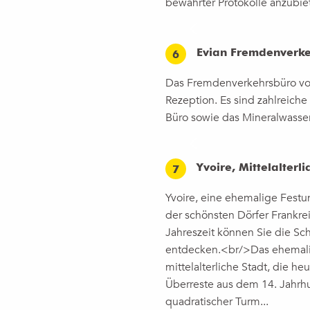
bewährter Protokolle anzubie
Evian Fremdenverk
6
Das Fremdenverkehrsbüro von
Rezeption. Es sind zahlreiche 
Büro sowie das Mineralwasser
Yvoire, Mittelalterli
7
Yvoire, eine ehemalige Fest
der schönsten Dörfer Frankrei
Jahreszeit können Sie die Sch
entdecken.<br/>Das ehemalig
mittelalterliche Stadt, die he
Überreste aus dem 14. Jahrhu
quadratischer Turm...