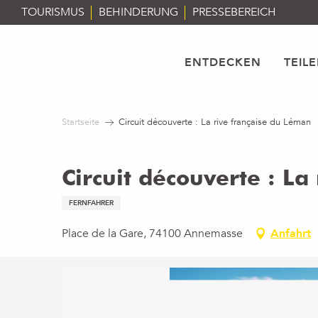
Aller
TOURISMUS
BEHINDERUNG
PRESSEBEREICH
au
contenu
principal
ENTDECKEN
TEIL
Startseite
Circuit découverte : La rive française du Léman
Circuit découverte : La
FERNFAHRER
Place de la Gare, 74100 Annemasse
Anfahrt