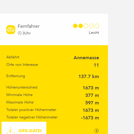
Fernfahrer
Leicht
3Uhr
Abfahrt
Annemasse
Praktische Informati
Orte von Interesse
11
Entfernung
137.7 km
Höhenunterschied
1673 m
Minimale Höhe
377 m
Maximale Höhe
597 m
Totaler positiver Höhenmeter
1673 m
Totaler negativer Höhenmeter
-1673 m
Dokumentation
Mit GPX / KML-Da
GPX-DATEI