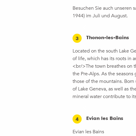
Besuchen Sie auch unseren sa
1944) im Juli und August.
Thonon-les-Bains
3
Located on the south Lake Gen
of life, which has its roots i
<br/>The town breathes on the
the Pre-Alps. As the seasons 
those of the mountains. Born
of Lake Geneva, as well as the
mineral water contribute to i
Evian les Bains
4
Evian les Bains