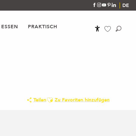
DE
 ESSEN
PRAKTISCH
Accessibilité
Suche
Voir les favoris
Ajouter aux favoris
Teilen
Zu Favoriten hinzufügen
Orte von Interesse