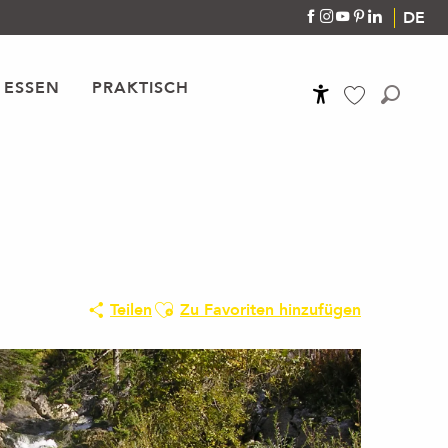
DE
 ESSEN
PRAKTISCH
Accessibilité
Suche
Voir les favoris
Ajouter aux favoris
Teilen
Zu Favoriten hinzufügen