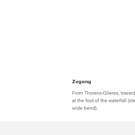
Zugang
Zugang
From Thorens-Glières, towards
at the foot of the waterfall (ste
wide bend).