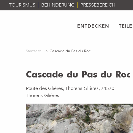
Aller
TOURISMUS
BEHINDERUNG
PRESSEBEREICH
au
contenu
principal
ENTDECKEN
TEIL
Startseite
Cascade du Pas du Roc
Cascade du Pas du Roc
Route des Glières, Thorens-Glières, 74570
Thorens-Glières