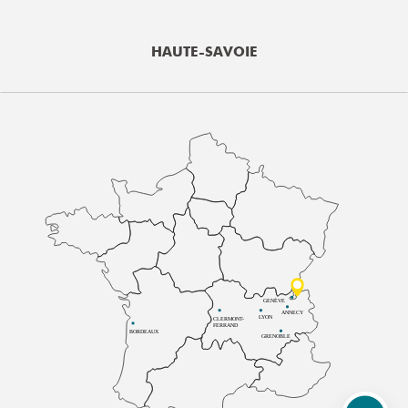
HAUTE-SAVOIE
GENÈVE
ANNECY
LYON
CLERMONT-
FERRAND
BORDEAUX
GRENOBLE