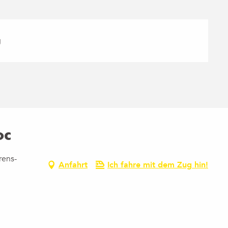
g
oc
rens-
Anfahrt
Ich fahre mit dem Zug hin!