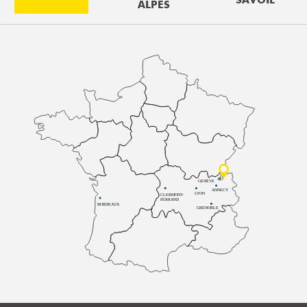
ALPES
GENÈVE
ANNECY
LYON
CLERMONT-
FERRAND
BORDEAUX
GRENOBLE