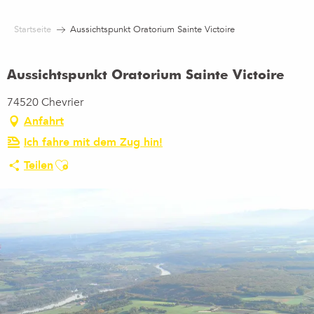
Aller
au
Startseite
Aussichtspunkt Oratorium Sainte Victoire
contenu
principal
Aussichtspunkt Oratorium Sainte Victoire
74520 Chevrier
Anfahrt
Ich fahre mit dem Zug hin!
Ajouter aux favoris
Teilen