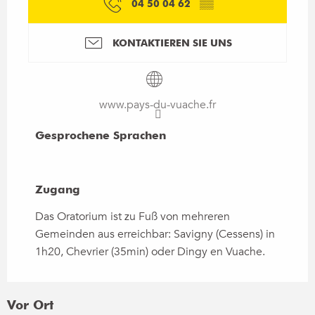
04 50 04 62
▒▒
KONTAKTIEREN SIE UNS
www.pays-du-vuache.fr
Gesprochene Sprachen
Gesprochene Sprachen
Zugang
Zugang
Das Oratorium ist zu Fuß von mehreren
Gemeinden aus erreichbar: Savigny (Cessens) in
1h20, Chevrier (35min) oder Dingy en Vuache.
Vor Ort