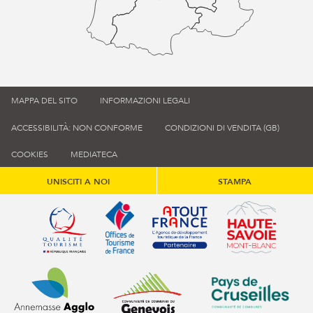
MAPPA DEL SITO
INFORMAZIONI LEGALI
ACCESSIBILITÀ: NON CONFORME
CONDIZIONI DI VENDITA (GB)
COOKIES
MEDIATECA
UNISCITI A NOI
STAMPA
Qualité tourisme (s'ouvre dans une nouvelle fenêtre)
Office de tourisme de France (s'ouvre d
Atout France (s'ouvre dans une
Annemasse Agglo (s'ouvre dans une nouvelle fenêtre)
Communauté de communes du Genévois 
Communauté de commu