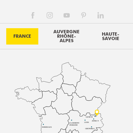
AUVERGNE
HAUTE-
FRANCE
RHÔNE-
SAVOIE
ALPES
GENÈVE
ANNECY
LYON
CLERMONT-
FERRAND
BORDEAUX
GRENOBLE