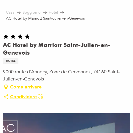
Aller
au
Casa
Soggiorno
Hotel
contenu
AC Hotel by Marriott Saint-Julien-en-Genevois
principal
AC Hotel by Marriott Saint-Julien-en-
Genevois
HOTEL
9000 route d'Annecy, Zone de Cervonnex, 74160 Saint-
Julien-en-Genevois
Come arrivare
Ajouter aux favoris
Condividere