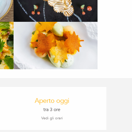
Orari e contatti
Aperto oggi
tra 3 ore
Vedi gli orari