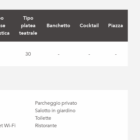
po
Tipo
sse
platea
Banchetto
Cocktail
Piazza
stica
teatrale
30
-
-
-
Parcheggio privato
Salotto in giardino
Toilette
t Wi-Fi
Ristorante