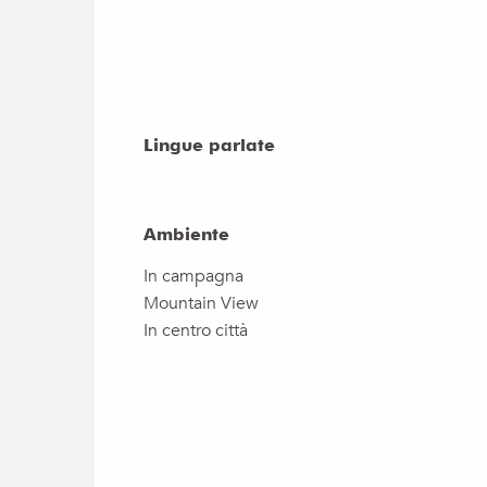
Lingue parlate
Lingue parlate
Ambiente
Ambiente
In campagna
Mountain View
In centro città