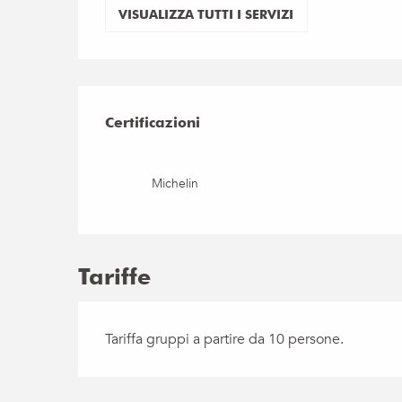
VISUALIZZA TUTTI I SERVIZI
Offerte di prestaz
Certificazioni
Certificazioni
Michelin
Tariffe
Tariffa gruppi a partire da 10 persone.