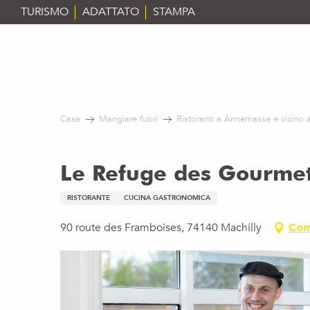
Aller
TURISMO
ADATTATO
STAMPA
au
contenu
principal
Casa
Mangiare fuori
Ristoranti a Annemasse e vicino 
Le Refuge des Gourme
RISTORANTE
CUCINA GASTRONOMICA
90 route des Framboises, 74140 Machilly
Com