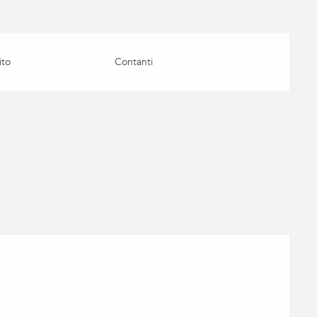
ito
Contanti
26