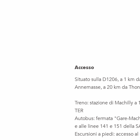
Accesso
Accesso
Situato sulla D1206, a 1 km d
Annemasse, a 20 km da Thonon
Treno: stazione di Machilly a
TER
Autobus: fermata "Gare-Machil
e alle linee 141 e 151 della S
Escursioni a piedi: accesso a