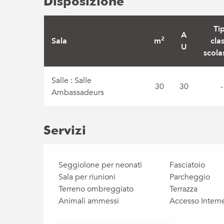
Disposizione
Ti
A
2
Sala
m
cla
U
scola
Salle : Salle
30
30
-
Ambassadeurs
Servizi
Seggiolone per neonati
Fasciatoio
Sala per riunioni
Parcheggio
Terreno ombreggiato
Terrazza
Animali ammessi
Accesso Interne