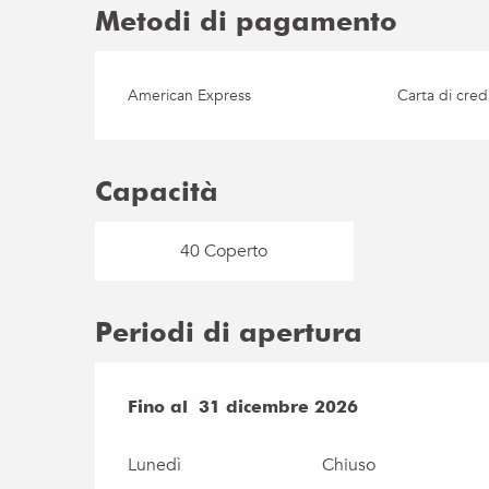
Metodi di pagamento
American Express
Carta di cred
Capacità
40 Coperto
Periodi di apertura
Dal
Fino al
19 marzo 2026
31 dicembre 2026
al
31 dicembre 20
Lunedì
Chiuso