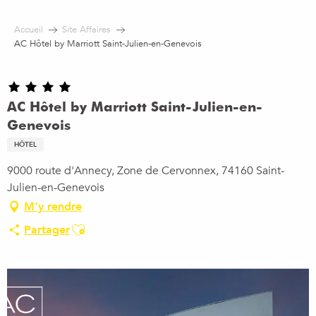
Aller
au
Accueil
Site Affaires
contenu
AC Hôtel by Marriott Saint-Julien-en-Genevois
principal
AC Hôtel by Marriott Saint-Julien-en-
Genevois
HÔTEL
9000 route d'Annecy, Zone de Cervonnex, 74160 Saint-
Julien-en-Genevois
M'y rendre
Ajouter aux favoris
Partager