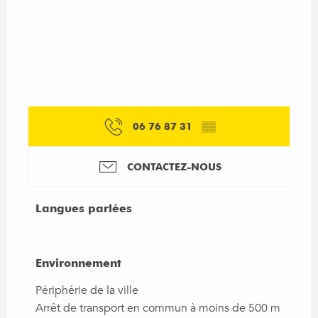
06 76 87 31
▒▒
CONTACTEZ-NOUS
Langues parlées
Langues parlées
Environnement
Environnement
Périphérie de la ville
Arrêt de transport en commun à moins de 500 m