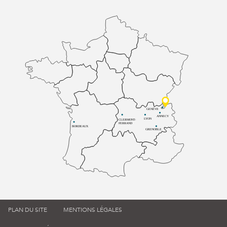
GENÈVE
ANNECY
LYON
CLERMONT-
FERRAND
BORDEAUX
GRENOBLE
PLAN DU SITE
MENTIONS LÉGALES