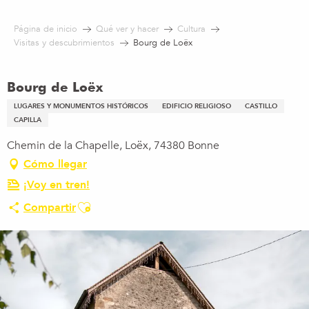
Aller
au
Página de inicio
Qué ver y hacer
Cultura
contenu
Visitas y descubrimientos
Bourg de Loëx
principal
Bourg de Loëx
LUGARES Y MONUMENTOS HISTÓRICOS
EDIFICIO RELIGIOSO
CASTILLO
CAPILLA
Chemin de la Chapelle, Loëx, 74380 Bonne
Cómo llegar
¡Voy en tren!
Ajouter aux favoris
Compartir