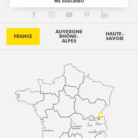
ME SUSCRIBO
AUVERGNE
HAUTE-
FRANCE
RHÔNE-
SAVOIE
ALPES
GENÈVE
ANNECY
LYON
CLERMONT-
FERRAND
BORDEAUX
GRENOBLE