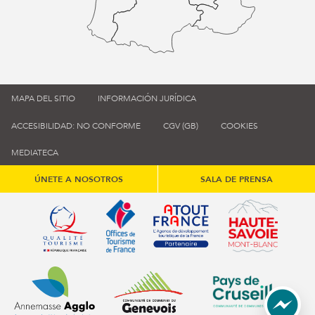
MAPA DEL SITIO
INFORMACIÓN JURÍDICA
ACCESIBILIDAD: NO CONFORME
CGV (GB)
COOKIES
MEDIATECA
ÚNETE A NOSOTROS
SALA DE PRENSA
Qualité tourisme (s'ouvre dans une nouvelle fenêtre)
Office de tourisme de France (s'ouvre d
Atout France (s'ouvre dans une
Annemasse Agglo (s'ouvre dans une nouvelle fenêtre)
Communauté de communes du Genévois 
Communauté de commu