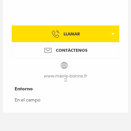
LLAMAR
CONTÁCTENOS
www.mairie-bonne.fr
Entorno
Entorno
En el campo