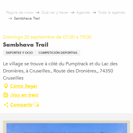
Aller
au
Página de inicio
Qué ver y hacer
Agenda
Toda la agenda
contenu
Sambhava Trail
principal
Domingo 20 septiembre de 07:00 a 19:00
Sambhava Trail
DEPORTES Y OCIO
COMPETICIÓN DEPORTIVA
Le village se trouve à côté du Pumptrack et du Lac des
Dronières, à Cruseilles., Route des Dronières,, 74350
Cruseilles
Cómo llegar
¡Voy en tren!
Ajouter aux favoris
Compartir