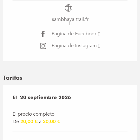
sambhava-trail.fr
Página de Facebook
Página de Instagram
Tarifas
El
El
20 septiembre 2026
20 septiembre 2026
El precio completo
De
20,00 €
a
30,00 €