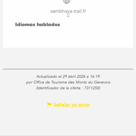
sambhava-trail.fr
Idiomas hablados
Idiomas hablados
Actualizado el 29 abril 2026 a 16:19
por Office de Tourisme des Monts du Genevois
(Identificador de la oferta :
7311250
)
Señalar un error