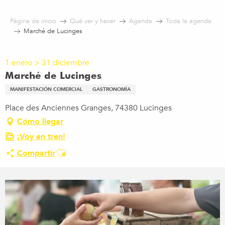
Aller
au
Página de inicio
Qué ver y hacer
Agenda
Toda la agenda
contenu
Marché de Lucinges
principal
1 enero > 31 diciembre
Marché de Lucinges
MANIFESTACIÓN COMERCIAL
GASTRONOMÍA
Place des Anciennes Granges, 74380 Lucinges
Cómo llegar
¡Voy en tren!
Ajouter aux favoris
Compartir