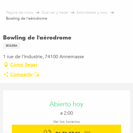
Aller
au
Página de inicio
Qué ver y hacer
Actividades y ocio
contenu
Bowling de l'aérodrome
principal
Bowling de l'aérodrome
BOLERA
1 rue de l'Industrie, 74100 Annemasse
Cómo llegar
Ajouter aux favoris
Compartir
Horarios y datos de contacto
Abierto hoy
a 2:00
Ver los horarios