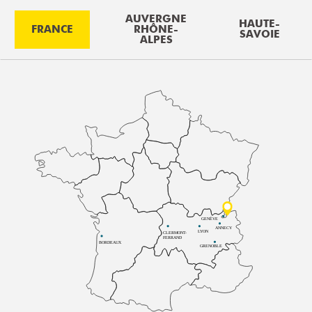
AUVERGNE
HAUTE-
FRANCE
RHÔNE-
SAVOIE
ALPES
GENÈVE
ANNECY
LYON
CLERMONT-
FERRAND
BORDEAUX
GRENOBLE