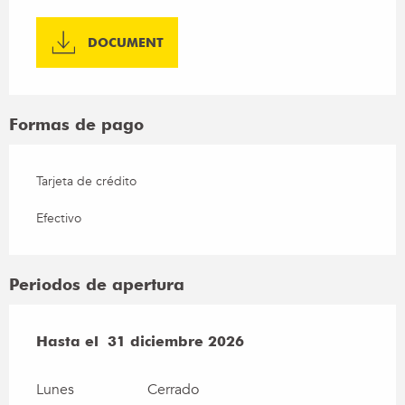
DOCUMENT
Formas de pago
Tarjeta de crédito
Efectivo
Periodos de apertura
Del
Hasta el
2 enero 2026
31 diciembre 2026
al
31 diciembre 2026
Lunes
Cerrado