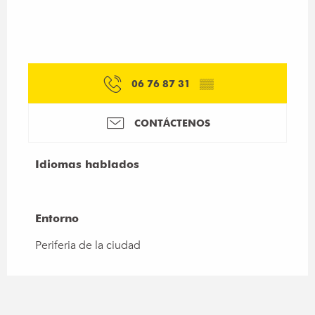
06 76 87 31
▒▒
CONTÁCTENOS
Idiomas hablados
Idiomas hablados
Entorno
Entorno
Periferia de la ciudad