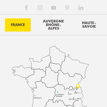
AUVERGNE
HAUTE-
FRANCE
RHÔNE-
SAVOIE
ALPES
GENÈVE
ANNECY
LYON
CLERMONT-
FERRAND
BORDEAUX
GRENOBLE