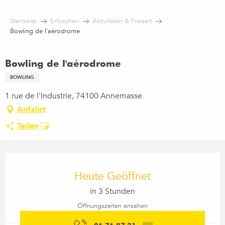
Aller
au
Startseite
Erfoschen
Aktivitäten & Freizeit
contenu
Bowling de l'aérodrome
principal
Bowling de l'aérodrome
BOWLING
1 rue de l'Industrie, 74100 Annemasse
Anfahrt
Ajouter aux favoris
Teilen
Öffnungszeiten & Kontaktdaten
Heute Geöffnet
in 3 Stunden
Öffnungszeiten ansehen