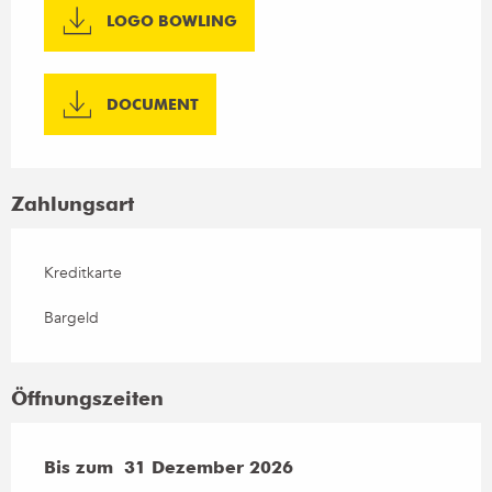
LOGO BOWLING
DOCUMENT
Zahlungsart
Kreditkarte
Bargeld
Öffnungszeiten
vom
Bis zum
2 Januar 2026
31 Dezember 2026
bis zum
31 Dezember 2026