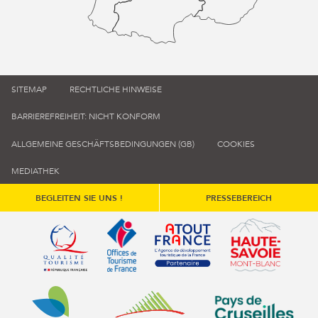
SITEMAP
RECHTLICHE HINWEISE
BARRIEREFREIHEIT: NICHT KONFORM
ALLGEMEINE GESCHÄFTSBEDINGUNGEN (GB)
COOKIES
MEDIATHEK
BEGLEITEN SIE UNS !
PRESSEBEREICH
Qualité tourisme (s'ouvre dans une nouvelle fenêtre)
Office de tourisme de France (s'ouvre d
Atout France (s'ouvre dans une
Annemasse Agglo (s'ouvre dans une nouvelle fenêtre)
Communauté de communes du Genévois 
Communauté de commu