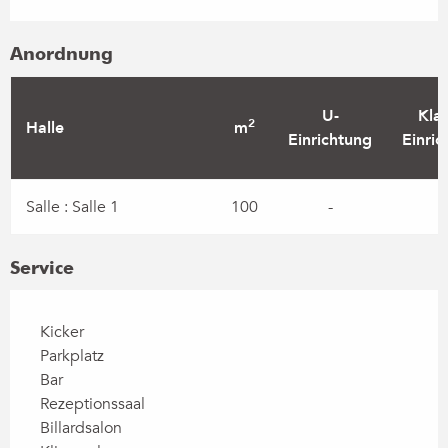
Anordnung
U-
Klas
2
Halle
m
Einrichtung
Einric
Salle : Salle 1
100
-
-
Service
Kicker
Parkplatz
Bar
Rezeptionssaal
Billardsalon