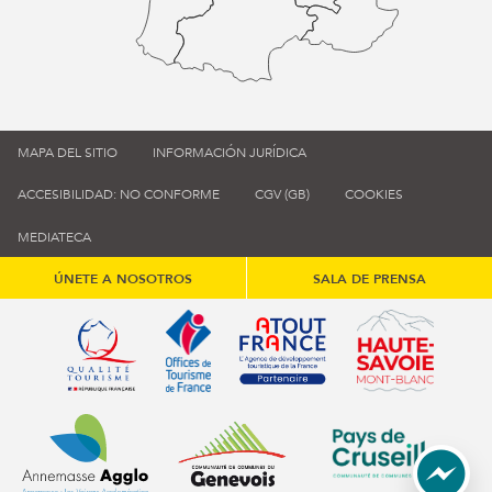
MAPA DEL SITIO
INFORMACIÓN JURÍDICA
ACCESIBILIDAD: NO CONFORME
CGV (GB)
COOKIES
MEDIATECA
ÚNETE A NOSOTROS
SALA DE PRENSA
Qualité tourisme (s'ouvre dans une nouvelle fenêtre)
Office de tourisme de France (s'ouvre d
Atout France (s'ouvre dans une
Annemasse Agglo (s'ouvre dans une nouvelle fenêtre)
Communauté de communes du Genévois 
Communauté de commu