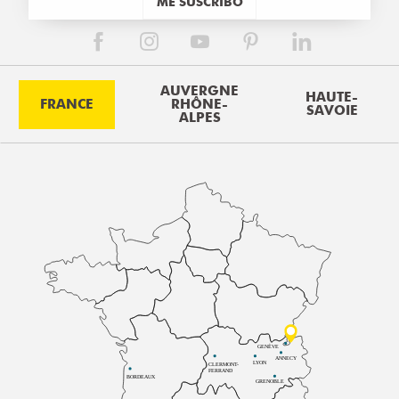
ME SUSCRIBO
AUVERGNE
HAUTE-
FRANCE
RHÔNE-
SAVOIE
ALPES
GENÈVE
ANNECY
LYON
CLERMONT-
FERRAND
BORDEAUX
GRENOBLE