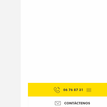
06 76 87 31
▒▒
CONTÁCTENOS