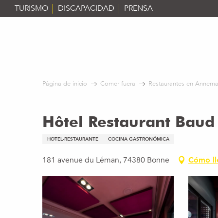
Aller
TURISMO
DISCAPACIDAD
PRENSA
au
contenu
principal
Página de inicio
Comer fuera
Restaurantes en Annema
Hôtel Restaurant Baud
HOTEL-RESTAURANTE
COCINA GASTRONÓMICA
181 avenue du Léman, 74380 Bonne
Cómo ll