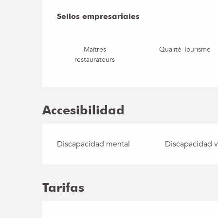
Oferta de prestac
Sellos empresariales
Sellos empresariales
Maîtres
Qualité Tourisme
restaurateurs
Accesibilidad
Discapacidad mental
Discapacidad v
Tarifas