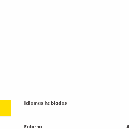
Idiomas hablados
Idiomas hablados
Entorno
Entorno
A
A