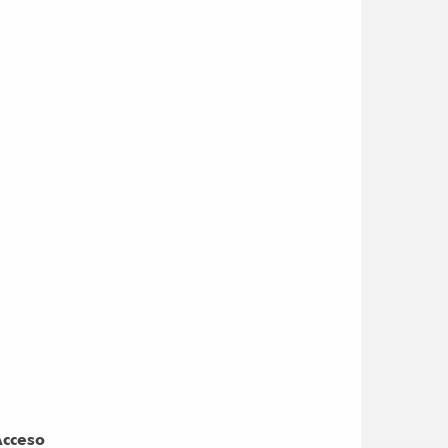
cceso
cceso