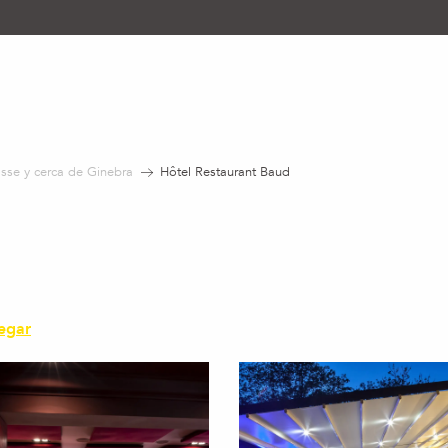
sse y cerca de Ginebra
Hôtel Restaurant Baud
egar