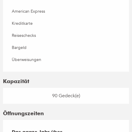
American Express
Kreditkarte
Reiseschecks
Bargeld
Überweisungen
Kapazität
90 Gedeck(e)
Öffnungszeiten
Das ganze Jahr über
Das ganze Jahr über