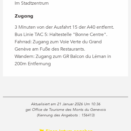
Im Stadtzentrum
Zugang
Zugang
3 Minuten von der Ausfahrt 15 der A40 entfernt.
Bus Linie TAC 5: Haltestelle "Bonne Centre".
Fahrrad: Zugang zum Voie Verte du Grand
Genève am Fuße des Restaurants.
Wandern: Zugang zum GR Balcon du Léman in
200m Entfernung
Aktualisiert am 21 Januar 2026 Um 10:36
gei Office de Tourisme des Monts du Genevois
(Kennung des Angebots :
156413
)