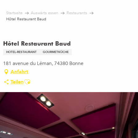
Aller
au
Startseite
Auswärts essen
Restaurants
contenu
Hôtel Restaurant Baud
principal
Hôtel Restaurant Baud
HOTEL-RESTAURANT
GOURMETKÜCHE
181 avenue du Léman, 74380 Bonne
Anfahrt
Ajouter aux favoris
Teilen