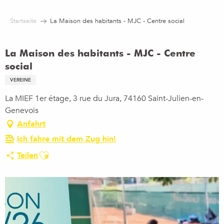
Aller
au
Startseite
La Maison des habitants - MJC - Centre social
contenu
principal
La Maison des habitants - MJC - Centre
social
VEREINE
La MIEF 1er étage, 3 rue du Jura, 74160 Saint-Julien-en-
Genevois
Anfahrt
Ich fahre mit dem Zug hin!
Ajouter aux favoris
Teilen