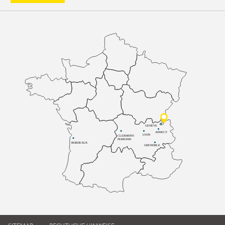
GENÈVE
ANNECY
LYON
CLERMONT-
FERRAND
BORDEAUX
GRENOBLE