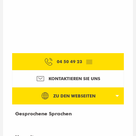
04 50 49 23
▒▒
KONTAKTIEREN SIE UNS
ZU DEN WEBSEITEN
Gesprochene Sprachen
Gesprochene Sprachen