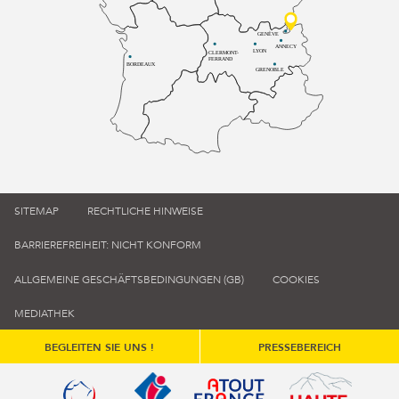
GENÈVE
ANNECY
LYON
CLERMONT-
FERRAND
BORDEAUX
GRENOBLE
SITEMAP
RECHTLICHE HINWEISE
BARRIEREFREIHEIT: NICHT KONFORM
ALLGEMEINE GESCHÄFTSBEDINGUNGEN (GB)
COOKIES
MEDIATHEK
BEGLEITEN SIE UNS !
PRESSEBEREICH
Qualité tourisme (s'ouvre dans une nouvelle fenêtre)
Office de tourisme de France (s'ouvre d
Atout France (s'ouvre dans une