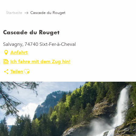
Aller
au
Startseite
Cascade du Rouget
contenu
principal
Cascade du Rouget
Salvagny, 74740 Sixt-Fer-à-Cheval
Anfahrt
Ich fahre mit dem Zug hin!
Ajouter aux favoris
Teilen