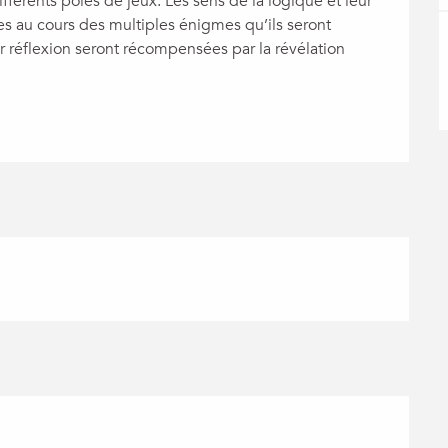
férents pôles de jeux. Les sens de la logique et leur 
s au cours des multiples énigmes qu’ils seront 
ur réflexion seront récompensées par la révélation 