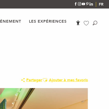
FR
VÉNEMENT
LES EXPÉRIENCES
Accessibilité
Recher
Voir les favoris
Ajouter aux favoris
Partager
Ajouter à mes favoris