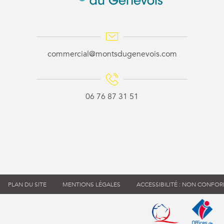
commercial@montsdugenevois.com
06 76 87 31 51
PLAN DU SITE
MENTIONS LÉGALES
ACCESSIBILITÉ : NON CONFO
Qualité tourisme (s'
Office