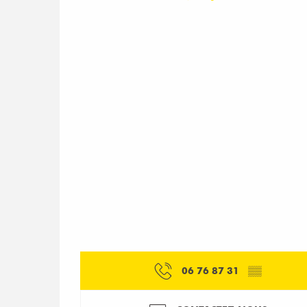
06 76 87 31
▒▒