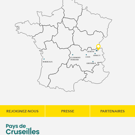
GENÈVE
ANNECY
LYON
CLERMONT-
FERRAND
BORDEAUX
GRENOBLE
REJOIGNEZ-NOUS
PRESSE
PARTENAIRES
une nouvelle fenêtre)
e communes du Genévois (s'ouvre dans une nouvelle fenêtre
Communauté de communes du Pays de Cruseilles (s'ouvre 