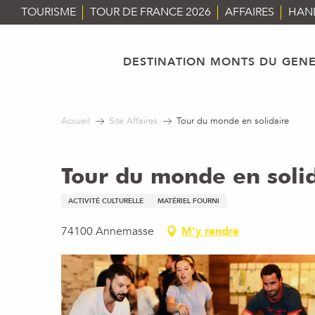
Aller
TOURISME
TOUR DE FRANCE 2026
AFFAIRES
HAN
au
contenu
principal
DESTINATION MONTS DU GENE
Accueil
Site Affaires
Tour du monde en solidaire
Tour du monde en soli
ACTIVITÉ CULTURELLE
MATÉRIEL FOURNI
74100 Annemasse
M'y rendre