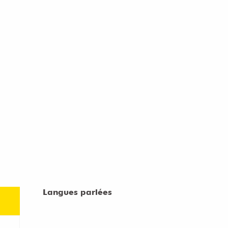
Langues parlées
Langues parlées