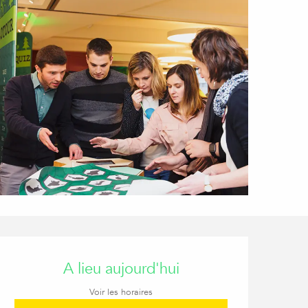
Ouverture et coordon
A lieu aujourd'hui
Voir les horaires