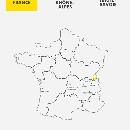
HAUTE-
FRANCE
RHÔNE-
SAVOIE
ALPES
GENÈVE
ANNECY
LYON
CLERMONT-
FERRAND
BORDEAUX
GRENOBLE