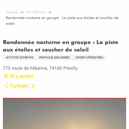
Aller
au
Accueil
Site Affaires
contenu
Randonnée nocturne en groupe : La piste aux étoiles et coucher de
principal
soleil
Randonnée nocturne en groupe : La piste
aux étoiles et coucher de soleil
ACTIVITÉ SPORTIVE
PRATIQUE ENCADRÉE
SPORTS PÉDESTRES
775 route de Mikerne, 74160 Présilly
M'y rendre
Ajouter aux favoris
Partager