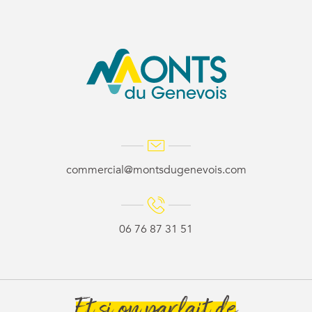
commercial@montsdugenevois.com
06 76 87 31 51
Et si on parlait de