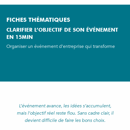
Aller
au
contenu
FICHES THÉMATIQUES
principal
CLARIFIER L’OBJECTIF DE SON ÉVÉNEMENT
EN 15MIN
Organiser un événement d’entreprise qui transforme
L’événement avance, les idées s’accumulent,
mais l’objectif réel reste flou.
Sans cadre clair, il
devient difficile de faire les bons choix.