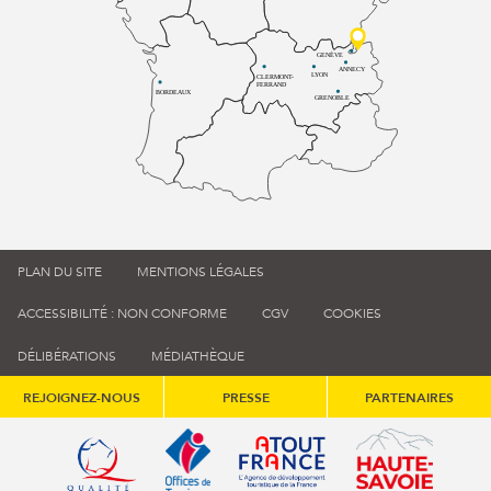
GENÈVE
ANNECY
LYON
CLERMONT-
FERRAND
BORDEAUX
GRENOBLE
PLAN DU SITE
MENTIONS LÉGALES
ACCESSIBILITÉ : NON CONFORME
CGV
COOKIES
DÉLIBÉRATIONS
MÉDIATHÈQUE
REJOIGNEZ-NOUS
PRESSE
PARTENAIRES
Qualité tourisme (s'ouvre dans une nouvelle fenêtre)
Office de tourisme de France (s'ouvre d
Atout France (s'ouvre dans une