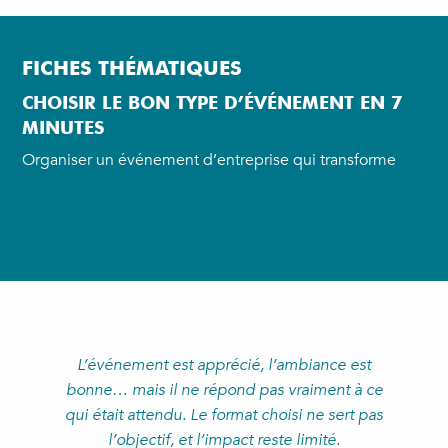
Aller
au
contenu
FICHES THÉMATIQUES
principal
CHOISIR LE BON TYPE D’ÉVÉNEMENT EN 7
MINUTES
Organiser un événement d’entreprise qui transforme
L’événement est apprécié, l’ambiance est
bonne… mais il ne répond pas vraiment à ce
qui était attendu. Le format choisi ne sert pas
l’objectif, et l’impact reste limité.