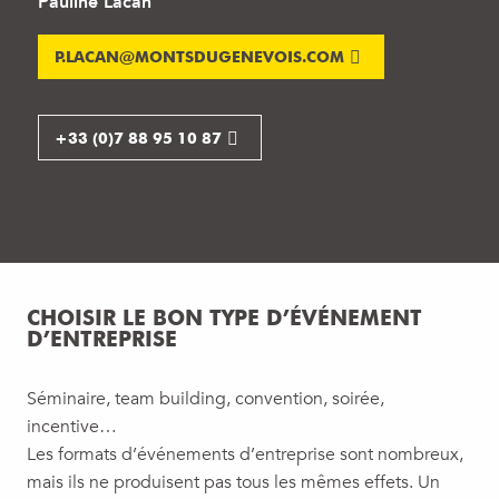
Pauline Lacan
P.LACAN@MONTSDUGENEVOIS.COM
+33 (0)7 88 95 10 87
CHOISIR LE BON TYPE D’ÉVÉNEMENT
D’ENTREPRISE
Séminaire, team building, convention, soirée,
incentive…
Les formats d’événements d’entreprise sont nombreux,
mais ils ne produisent pas tous les mêmes effets. Un