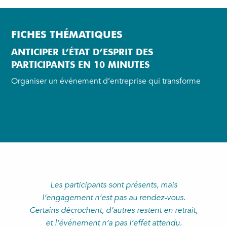
Aller
au
contenu
FICHES THÉMATIQUES
principal
ANTICIPER L’ÉTAT D’ESPRIT DES
PARTICIPANTS EN 10 MINUTES
Organiser un événement d’entreprise qui transforme
Les participants sont présents, mais
l’engagement n’est pas au rendez-vous.
Certains décrochent, d’autres restent en retrait,
et l’événement n’a pas l’effet attendu.