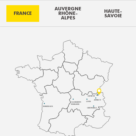
AUVERGNE
HAUTE-
FRANCE
RHÔNE-
SAVOIE
ALPES
GENÈVE
ANNECY
LYON
CLERMONT-
FERRAND
BORDEAUX
GRENOBLE