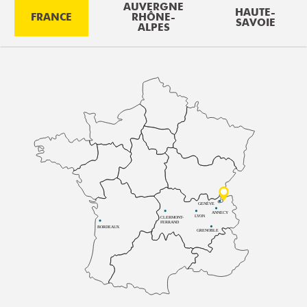
AUVERGNE
HAUTE-
FRANCE
RHÔNE-
SAVOIE
ALPES
GENÈVE
ANNECY
LYON
CLERMONT-
FERRAND
BORDEAUX
GRENOBLE