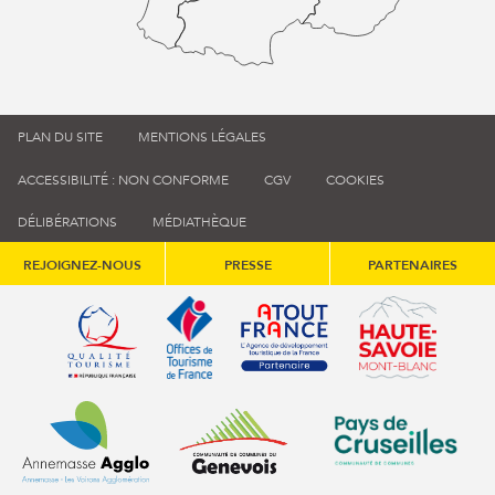
PLAN DU SITE
MENTIONS LÉGALES
ACCESSIBILITÉ : NON CONFORME
CGV
COOKIES
DÉLIBÉRATIONS
MÉDIATHÈQUE
REJOIGNEZ-NOUS
PRESSE
PARTENAIRES
Qualité tourisme (s'ouvre dans une nouvelle fenêtre)
Office de tourisme de France (s'ouvre d
Atout France (s'ouvre dans une
Annemasse Agglo (s'ouvre dans une nouvelle fenêtre)
Communauté de communes du Genévois 
Communauté de commu