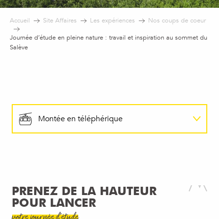
Accueil
Site Affaires
Les expériences
Nos coups de coeur
Journée d’étude en pleine nature : travail et inspiration au sommet du
Salève
Montée en téléphérique
Salle de réunion
Déjeuner vue Léman
PRENEZ DE LA HAUTEUR
POUR LANCER
Activité de cohésion
votre journée d’étude