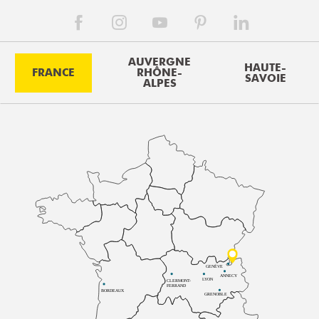
AUVERGNE
HAUTE-
FRANCE
RHÔNE-
SAVOIE
ALPES
GENÈVE
ANNECY
LYON
CLERMONT-
FERRAND
BORDEAUX
GRENOBLE